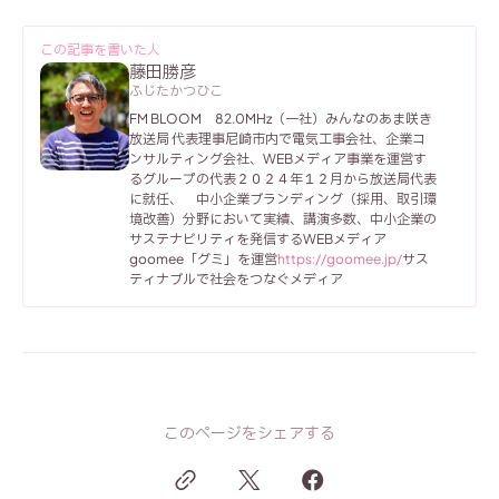
この記事を書いた人
藤田勝彦
ふじたかつひこ
FM BLOOM 82.0MHz
（一社）みんなのあま咲き
放送局 代表理事
尼崎市内で電気工事会社、企業コ
ンサルティング会社、WEBメディア事業を運営す
るグループの代表
２０２４年１２月から放送局代表
に就任、
中小企業ブランディング（採用、取引環
境改善）分野において実績、講演多数、
中小企業の
サステナビリティを発信するWEBメディア
goomee「グミ」を運営
https://goomee.jp/
サス
ティナブルで社会をつなぐメディア
このページをシェアする