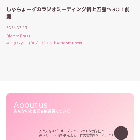
しゃちょーずのラジオミーティング新上五島へGO！前
編
2026.07.23
Bloom Press
しゃちょーず
プロジェクト
Bloom Press
About us
みんなのあま咲き放送局について
人と人を結び、オープンでフラットな関係性で
楽しく・いい思い出を創る、住民総参画メディアです