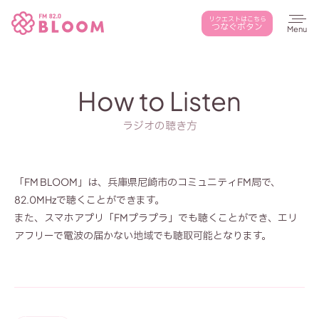
本文までスキップする
リクエストはこちら
つなぐボタン
メ
How to Listen
ラジオの聴き方
「FM BLOOM」は、兵庫県尼崎市のコミュニティFM局で、
82.0MHzで聴くことができます。
また、スマホアプリ「FMプラプラ」でも聴くことができ、エリ
アフリーで電波の届かない地域でも聴取可能となります。