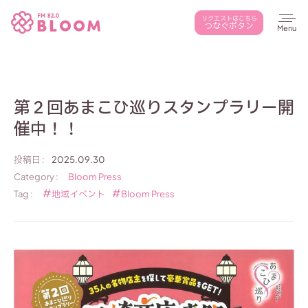
本文までスキップする
リクエストはこちら
つなぐボタン
メ
第２回あまこひ巡りスタンプラリー開
催中！！
投稿日 :
2025.09.30
Category :
Bloom Press
Tag :
地域イベント
Bloom Press