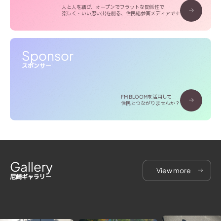
人と人を結び、オープンでフラットな関係性で
楽しく・いい思い出を創る、住民総参画メディアです
Sponsor
スポンサー
FM BLOOMを活用して
住民とつながりませんか？
Gallery
View more
尼崎ギャラリー