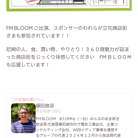
FM BLOOM ご出演、スポンサーのわれらが立花商店街
さまも参加されています！！
尼崎の人、食、買い物、やりとり！３６０度魅力が詰ま
った商店街をじっくり体感してください FM ＢＬＯＯＭ
も応援しています！
この記事を書いた人
藤田勝彦
ふじたかつひこ
FM BLOOM 82.0MHz
（一社）みんなのあま咲き
放送局 代表理事
尼崎市内で電気工事会社、企業コ
ンサルティング会社、WEBメディア事業を運営す
るグループの代表
２０２４年１２月から放送局代表